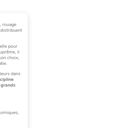
, rouage
 distribuent
-elle pour
suprême, il
son choix,
atie.
uteurs dans
cipline
 grands
onomiques,