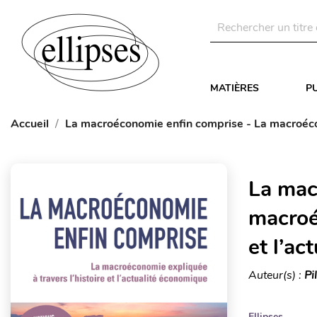
MATIÈRES
P
Accueil
La macroéconomie enfin comprise - La macroécono
La mac
macroé
et l’ac
Auteur(s) :
Pi
Ellipses