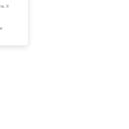
e. Il
de