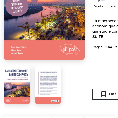
Parution : 26.
La macroécono
économique da
qui étudie co
SUITE
Pages :
264 Pa
LIRE