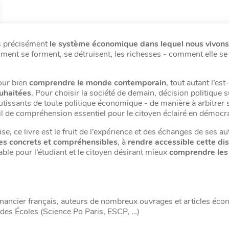
us précisément
le système économique dans lequel nous vivons
omment se forment, se détruisent, les richesses - comment elle se
our bien
comprendre le monde contemporain
, tout autant l’est
ouhaitées
. Pour choisir la société de demain, décision politique 
outissants de toute politique économique - de manière à arbitrer 
il de compréhension essentiel pour le citoyen éclairé en démocr
ise
, ce livre est le fruit de l’expérience et des échanges de ses a
s concrets et compréhensibles
, à
rendre accessible cette dis
able pour l’étudiant et le citoyen désirant mieux
comprendre les
inancier français, auteurs de nombreux ouvrages et articles éc
ndes Écoles (Science Po Paris, ESCP, …)