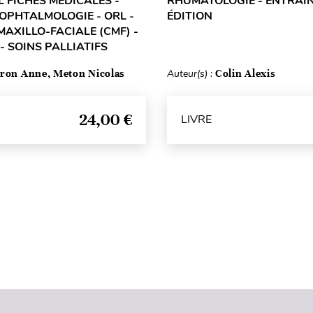
L FICHES MÉDICALES -
RHUMATOLOGIE - ENTRAÎN
 OPHTALMOLOGIE - ORL -
ÉDITION
MAXILLO-FACIALE (CMF) -
- SOINS PALLIATIFS
ron Anne, Meton Nicolas
Auteur(s) :
Colin Alexis
24,00 €
LIVRE
Haut de page