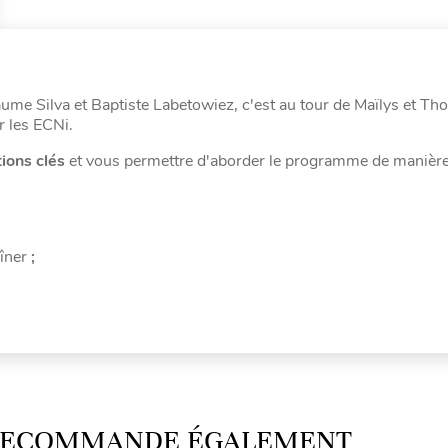
aume Silva et Baptiste Labetowiez, c'est au tour de Maïlys et T
r les ECNi.
tions clés
et vous permettre d'aborder le programme de manière
îner
;
 RECOMMANDE ÉGALEMENT