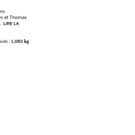
ers
lys et Thomas
.
LIRE LA
oids :
1,083 kg