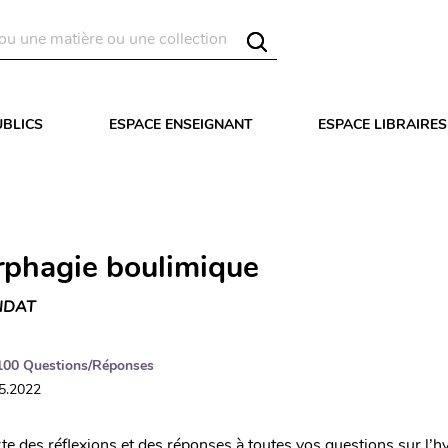
UBLICS
ESPACE ENSEIGNANT
ESPACE LIBRAIRES
rphagie boulimique
NDAT
100 Questions/Réponses
05.2022
rte des réflexions et des réponses à toutes vos questions sur l’h