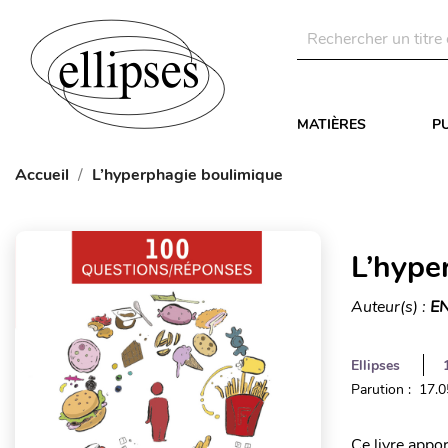
MATIÈRES
P
Accueil
L’hyperphagie boulimique
L’hype
Auteur(s) :
E
Ellipses
Parution : 17.
Ce livre appo