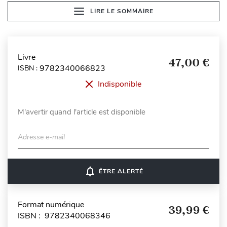
LIRE LE SOMMAIRE
Livre
47,00 €
9782340066823
ISBN :
Indisponible
M'avertir quand l'article est disponible
Adresse e-mail
notifications_none
ÊTRE ALERTÉ
Format numérique
39,99 €
ISBN : 9782340068346