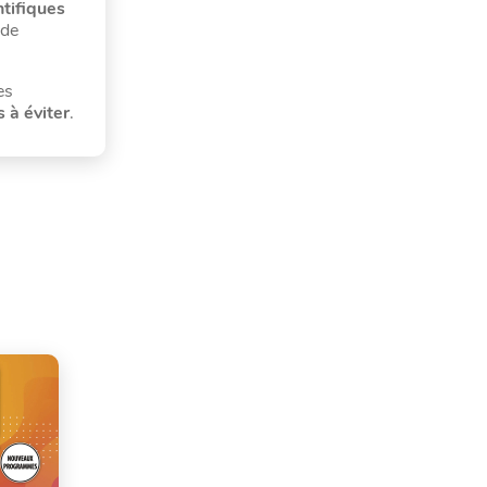
tifiques
 de
es
 à éviter
.