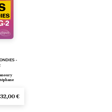
NDIES -
2
Manoury
Stéphane
32,00 €