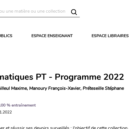
UBLICS
ESPACE ENSEIGNANT
ESPACE LIBRAIRES
atiques PT - Programme 2022
illeul Maxime, Manoury François-Xavier, Préteseille Stéphane
100 % entraînement
11.2022
er et réussir ses devoirs surveillés : l’objectif de cette collectio