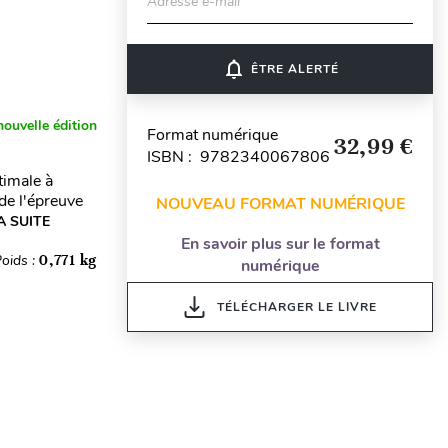
Adresse e-mail
notifications_none
ÊTRE ALERTÉ
nouvelle édition
Format numérique
32,99 €
ISBN : 9782340067806
timale à
de l'épreuve
NOUVEAU FORMAT NUMÉRIQUE
A SUITE
En savoir plus sur le format
oids :
0,771 kg
numérique
TÉLÉCHARGER LE LIVRE