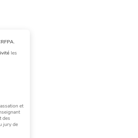
 CRFPA
.
ivité
les
assation et
Enseignant
t des
u jury de