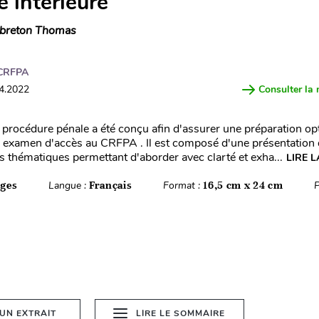
é intérieure
breton Thomas
CRFPA
04.2022
Consulter la 
procédure pénale a été conçu afin d'assurer une préparation op
l' examen d'accès au CRFPA . Il est composé d'une présentation 
es thématiques permettant d'aborder avec clarté et exha...
LIRE L
ages
Langue :
Français
Format :
16,5 cm x 24 cm
P
 UN EXTRAIT
LIRE LE SOMMAIRE