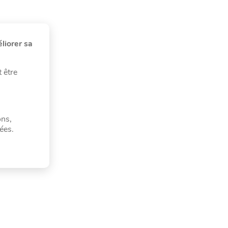
liorer sa
 être
ons,
ées.