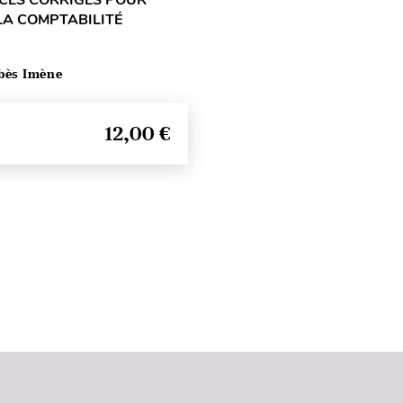
 LA COMPTABILITÉ
bès Imène
12,00 €
Haut de page