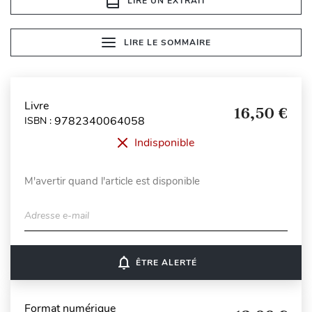
LIRE UN EXTRAIT
LIRE LE SOMMAIRE
Livre
16,50 €
9782340064058
ISBN :
Indisponible
M'avertir quand l'article est disponible
Adresse e-mail
notifications_none
ÊTRE ALERTÉ
Format numérique