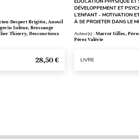
ÉDUCATION PHYSIQUE ET 
DÉVELOPPEMENT ET PSYC
L’ENFANT - MOTIVATION E
À SE PROJETER DANS LE M
cien-Despert Brigitte, Anouil
rgevin Solène, Bressange
lier Thierry, Descourtieux
Auteur(s) :
Marrot Gilles, Pére
Pérez Valérie
28,50 €
LIVRE
Haut de page