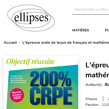
MATIÈRES
P
Accueil
L'épreuve orale de leçon de français et mathém
L'épreu
mathém
Auteur(s) :
Bo
Ellipses
Parution : 11.