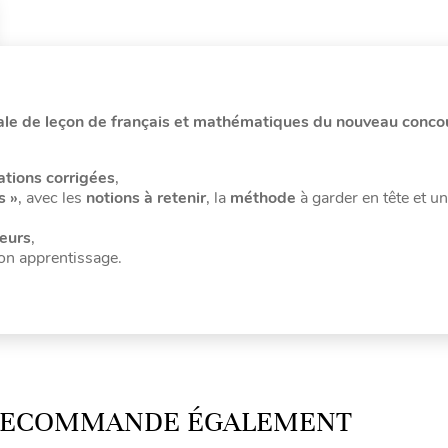
rale de leçon de français et mathématiques du nouveau conc
tions corrigées
,
s »
, avec les
notions à retenir
, la
méthode
à garder en tête et un
teurs
,
on apprentissage.
 RECOMMANDE ÉGALEMENT