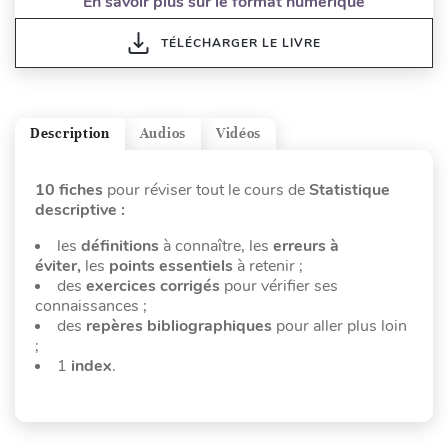
En savoir plus sur le format numérique
TÉLÉCHARGER LE LIVRE
Description
Audios
Vidéos
10 fiches
pour réviser tout le cours de
Statistique
descriptive :
les
définitions
à connaître, les
erreurs à
éviter,
les
points essentiels
à retenir ;
des
exercices corrigés
pour vérifier ses
connaissances ;
des
repères bibliographiques
pour aller plus loin
;
1
index
.