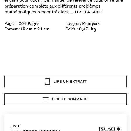
est fait pour vous ! Ce manuel de référence vous offre une
préparation complète aux différents problèmes
mathématiques rencontrés lors ...
LIRE LA SUITE
Pages :
264 Pages
Langue :
Français
Format :
19 cm x 24 cm
Poids :
0,471 kg
LIRE UN EXTRAIT
LIRE LE SOMMAIRE
Livre
19,50 €