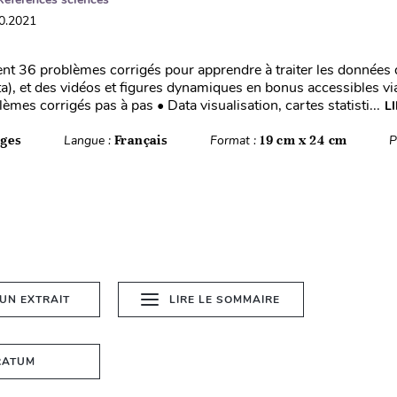
10.2021
ient 36 problèmes corrigés pour apprendre à traiter les données 
data), et des vidéos et figures dynamiques en bonus accessibles v
èmes corrigés pas à pas • Data visualisation, cartes statisti...
L
ages
Langue :
Français
Format :
19 cm x 24 cm
P
 UN EXTRAIT
LIRE LE SOMMAIRE
RATUM