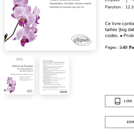
Parution : 12.
Ce livre cont
tailles (big 
codes. • Probl
Pages :
540 P
LIRE
ER