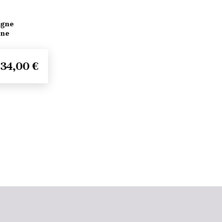
igne
ine
34,00 €