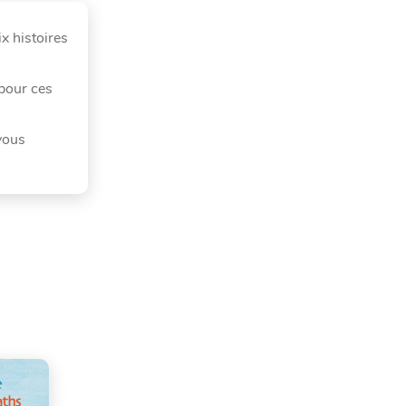
x histoires
 pour ces
vous