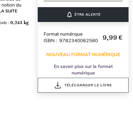
e notion du
LA SUITE
notifications_none
ÊTRE ALERTÉ
oids :
0,243 kg
Format numérique
9,99 €
ISBN : 9782340062580
NOUVEAU FORMAT NUMÉRIQUE
En savoir plus sur le format
numérique
TÉLÉCHARGER LE LIVRE