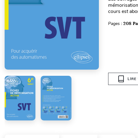
mémorisation 
cours est abo
Pages :
208 P
LIRE