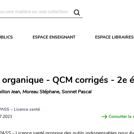
UBLICS
ESPACE ENSEIGNANT
ESPACE LIBRAIRES
 organique - QCM corrigés - 2e é
illon Jean, Moreau Stéphane, Sonnet Pascal
PASS – Licence santé
07.2021
Consulter la 
 PASS - Licence santé propose des outils indispensables pour év