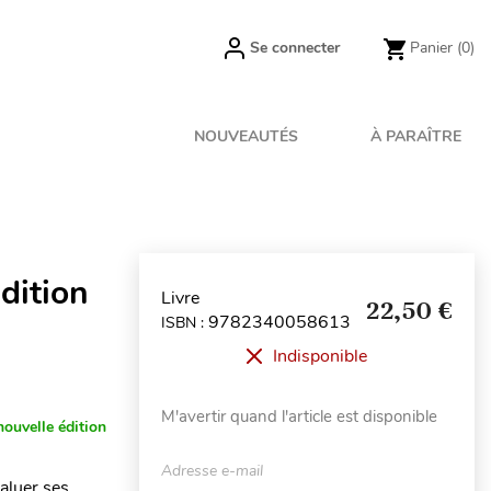
Se connecter
Panier
(0)
NOUVEAUTÉS
À PARAÎTRE
dition
Livre
22,50 €
9782340058613
ISBN :
Indisponible
M'avertir quand l'article est disponible
nouvelle édition
Adresse e-mail
aluer ses