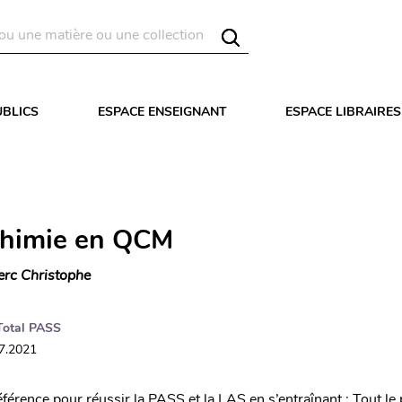
UBLICS
ESPACE ENSEIGNANT
ESPACE LIBRAIRES
Chimie en QCM
erc Christophe
Total PASS
07.2021
férence pour réussir la PASS et la LAS en s’entraînant : Tout 