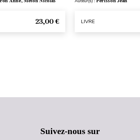
ron Anne, Meton Nicolas
Auteur(s) :
Périsson Jean
23,00 €
LIVRE
Haut de page
Suivez-nous sur