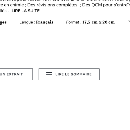
ée en chimie ; Des révisions complètes ; Des QCM pour s’entraî
llés .
LIRE LA SUITE
ges
Langue :
Français
Format :
17,5 cm x 26 cm
P
 UN EXTRAIT
LIRE LE SOMMAIRE