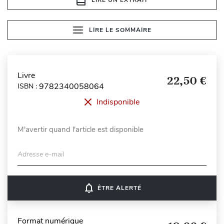
LIRE LE SOMMAIRE
Livre
22,50 €
9782340058064
ISBN :
Indisponible
M'avertir quand l'article est disponible
Adresse e-mail
notifications_none
ÊTRE ALERTÉ
Format numérique