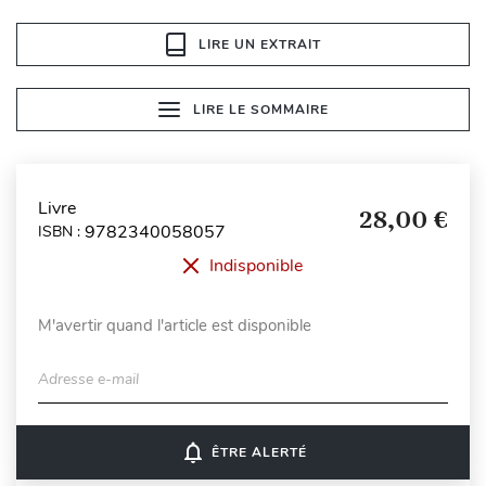
LIRE UN EXTRAIT
LIRE LE SOMMAIRE
Livre
28,00 €
9782340058057
ISBN :
Indisponible
M'avertir quand l'article est disponible
Adresse e-mail
notifications_none
ÊTRE ALERTÉ