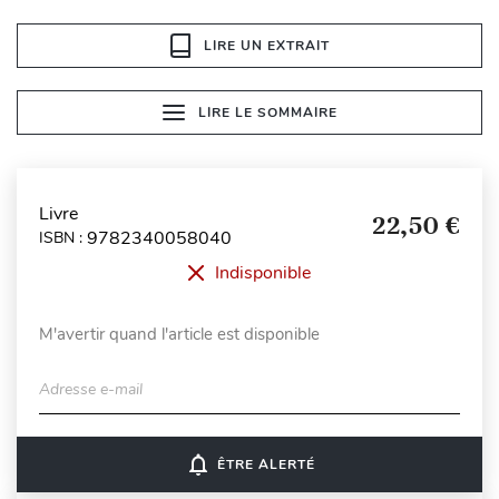
LIRE UN EXTRAIT
LIRE LE SOMMAIRE
Livre
22,50 €
9782340058040
ISBN :
Indisponible
M'avertir quand l'article est disponible
Adresse e-mail
notifications_none
ÊTRE ALERTÉ