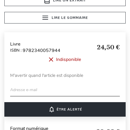
LIRE UN EXTRAIT
LIRE LE SOMMAIRE
Livre
24,50 €
9782340057944
ISBN :
Indisponible
M'avertir quand l'article est disponible
Adresse e-mail
notifications_none
ÊTRE ALERTÉ
Format numérique