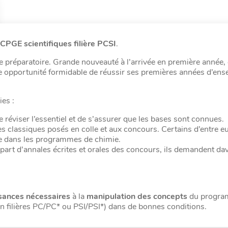
CPGE scientifiques filière PCSI
.
se préparatoire. Grande nouveauté à l’arrivée en première année, 
ne opportunité formidable de réussir ses premières années d’en
ies :
e réviser l’essentiel et de s’assurer que les bases sont connues.
ces classiques posés en colle et aux concours. Certains d’entre e
ée dans les programmes de chimie.
upart d’annales écrites et orales des concours, ils demandent da
sances nécessaires
à la
manipulation des concepts
du progra
n filières PC/PC* ou PSI/PSI*) dans de bonnes conditions.