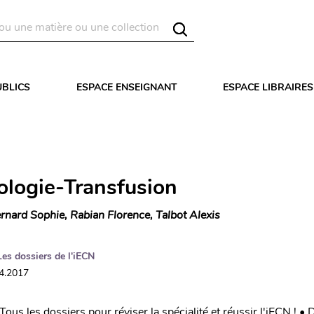
UBLICS
ESPACE ENSEIGNANT
ESPACE LIBRAIRES
logie-Transfusion
rnard Sophie, Rabian Florence, Talbot Alexis
Les dossiers de l'iECN
04.2017
ous les dossiers pour réviser la spécialité et réussir l'iECN ! •