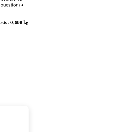
 question) •
oids :
0,699 kg