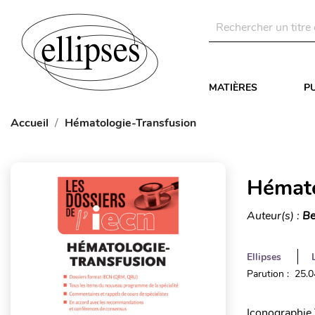
MATIÈRES
P
Accueil
Hématologie-Transfusion
Hémato
Auteur(s) :
Be
Ellipses
Parution : 25.
Iconographie T