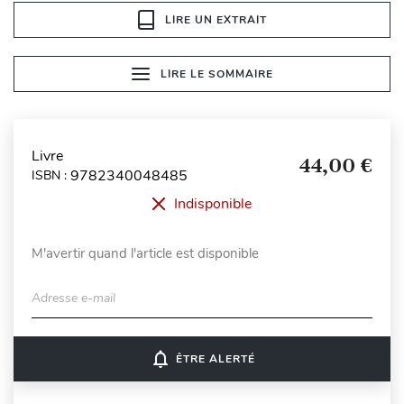
LIRE UN EXTRAIT
LIRE LE SOMMAIRE
Livre
44,00 €
9782340048485
ISBN :
Indisponible
M'avertir quand l'article est disponible
Adresse e-mail
notifications_none
ÊTRE ALERTÉ