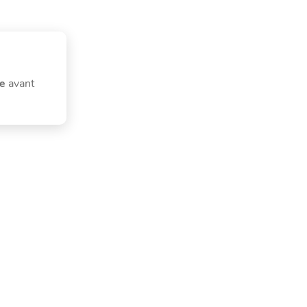
re
avant