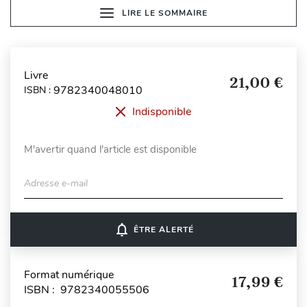
LIRE LE SOMMAIRE
Livre
21,00 €
9782340048010
ISBN :
Indisponible
M'avertir quand l'article est disponible
Adresse e-mail
notifications_none
ÊTRE ALERTÉ
Format numérique
17,99 €
ISBN : 9782340055506