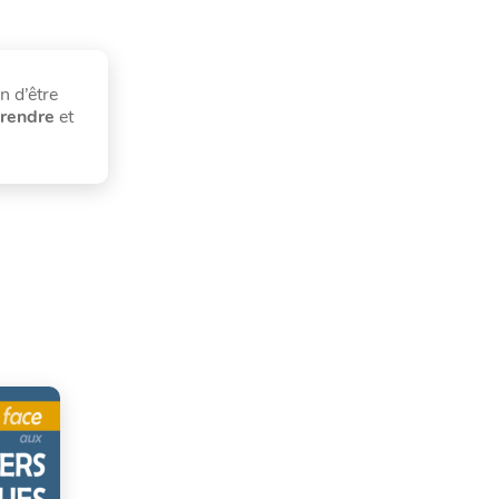
in d’être
rendre
et