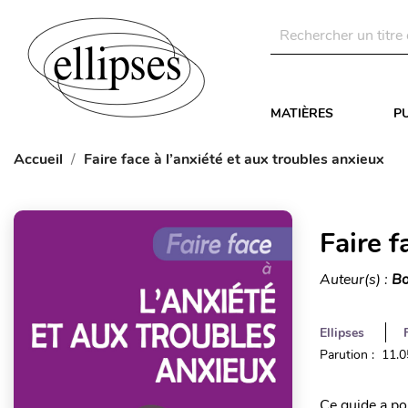
MATIÈRES
P
Accueil
Faire face à l’anxiété et aux troubles anxieux
Faire f
Auteur(s) :
Bo
Ellipses
Parution : 11.
Ce guide a pou