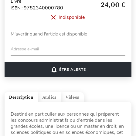
Livre
24,00 €
9782340000780
ISBN :
Indisponible
M'avertir quand l'article est disponible
Adresse e-mail
notifications_none
ÊTRE ALERTÉ
Description
Audios
Vidéos
Destiné en particulier aux personnes qui préparent
les concours administratifs ou d’entrée dans les
grandes écoles, une licence ou un master en droit, en
sciences politiques ou en sciences économiques, cet