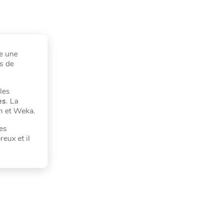
e une
s de
les
es
. La
m et Weka.
es
eux et il