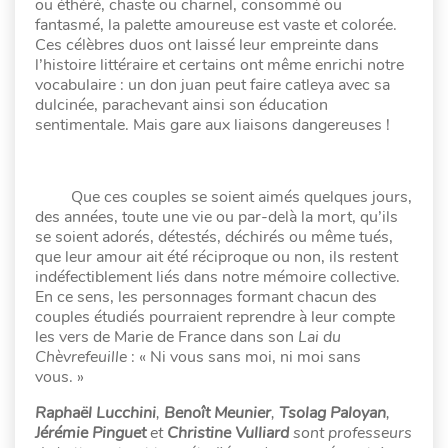
ou éthéré, chaste ou charnel, consommé ou
fantasmé, la palette amoureuse est vaste et colorée.
Ces célèbres duos ont laissé leur empreinte dans
l’histoire littéraire et certains ont même enrichi notre
vocabulaire : un don juan peut faire catleya avec sa
dulcinée, parachevant ainsi son éducation
sentimentale. Mais gare aux liaisons dangereuses !
Que ces couples se soient aimés quelques jours,
des années, toute une vie ou par-delà la mort, qu’ils
se soient adorés, détestés, déchirés ou même tués,
que leur amour ait été réciproque ou non, ils restent
indéfectiblement liés dans notre mémoire collective.
En ce sens, les personnages formant chacun des
couples étudiés pourraient reprendre à leur compte
les vers de Marie de France dans son
Lai du
Chèvrefeuille
: « Ni vous sans moi, ni moi sans
vous. »
Raphaël Lucchini
,
Benoît Meunier
,
Tsolag Paloyan
,
Jérémie Pinguet
et
Christine
Vulliard
sont professeurs