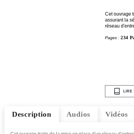
Cet ouvrage tr
assurant la sé
réseau d'entr
234 P
Pages :
LIRE
Description
Audios
Vidéos
Cet ouvrage traite de la mise en place d'un réseau d'entrepr