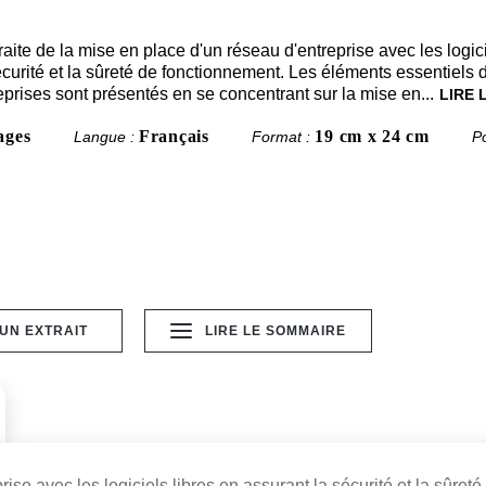
aite de la mise en place d'un réseau d'entreprise avec les logici
curité et la sûreté de fonctionnement. Les éléments essentiels d'
eprises sont présentés en se concentrant sur la mise en...
LIRE 
ages
Français
19 cm x 24 cm
Langue :
Format :
P
 UN EXTRAIT
LIRE LE SOMMAIRE
ise avec les logiciels libres en assurant la sécurité et la sûreté