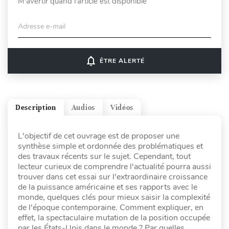
M'avertir quand l'article est disponible
Adresse e-mail
notifications_none
ÊTRE ALERTÉ
Description
Audios
Vidéos
L'objectif de cet ouvrage est de proposer une
synthèse simple et ordonnée des problématiques et
des travaux récents sur le sujet. Cependant, tout
lecteur curieux de comprendre l'actualité pourra aussi
trouver dans cet essai sur l'extraordinaire croissance
de la puissance américaine et ses rapports avec le
monde, quelques clés pour mieux saisir la complexité
de l'époque contemporaine. Comment expliquer, en
effet, la spectaculaire mutation de la position occupée
par les États-Unis dans le monde ? Par quelles