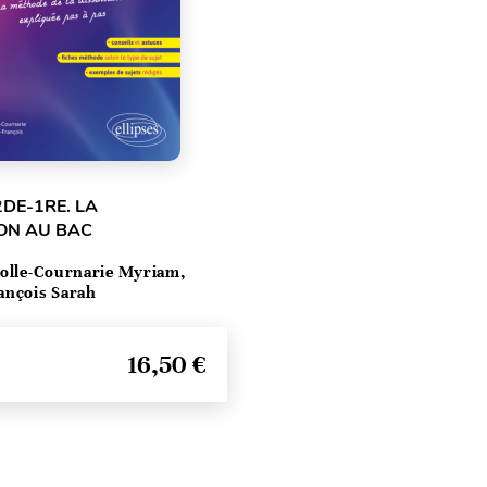
2DE-1RE. LA
ON AU BAC
olle-Cournarie Myriam,
ançois Sarah
16,50 €