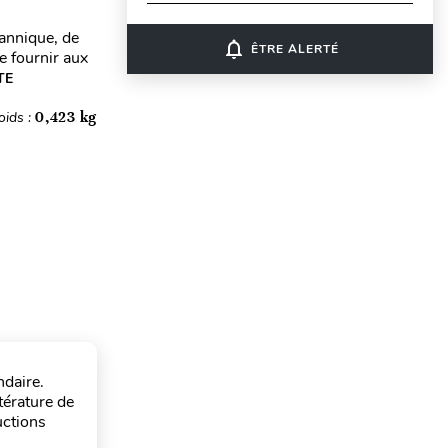
tannique, de
notifications_none
ÊTRE ALERTÉ
e fournir aux
TE
oids :
0,423 kg
ndaire.
ttérature de
uctions