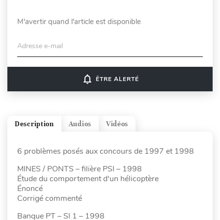
M'avertir quand l'article est disponible
Adresse e-mail
notifications_none
ÊTRE ALERTÉ
Description
Audios
Vidéos
6 problèmes posés aux concours de 1997 et 1998
MINES / PONTS – filière PSI – 1998
Étude du comportement d'un hélicoptère
Énoncé
Corrigé commenté
Banque PT – SI 1 – 1998