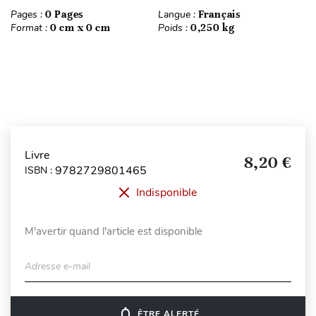
Pages :
0 Pages
Langue :
Français
Format :
0 cm x 0 cm
Poids :
0,250 kg
Livre
8,20 €
9782729801465
ISBN :
Indisponible
M'avertir quand l'article est disponible
Adresse e-mail
notifications_none
ÊTRE ALERTÉ