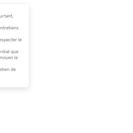
urtant,
ntretiens
especter le
ordial que
 moyen le
etien de