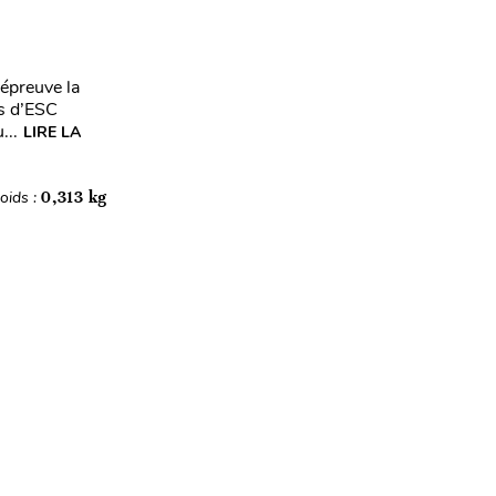
’épreuve la
s d’ESC
...
LIRE LA
oids :
0,313 kg