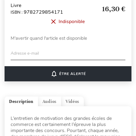
Livre
16,30 €
9782729854171
ISBN :
Indisponible
M'avertir quand l'article est disponible
Adresse e-mail
notifications_none
ÊTRE ALERTÉ
Description
Audios
Vidéos
L’entretien de motivation des grandes écoles de
commerce est certainement l’épreuve la plus
importante des concours. Pourtant, chaque année,