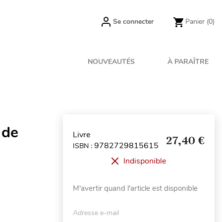
Se connecter
Panier
(0)
NOUVEAUTÉS
À PARAÎTRE
 de
Livre
27,40 €
9782729815615
ISBN :
Indisponible
M'avertir quand l'article est disponible
Adresse e-mail