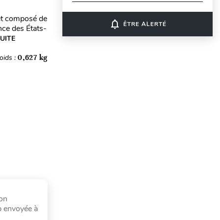
 et composé de
notifications_none
ÊTRE ALERTÉ
nce des États-
SUITE
oids :
0,627 kg
ion
b envoyée à