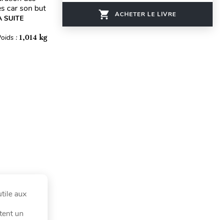
es car son but
ACHETER LE LIVRE
A SUITE
oids :
1,014 kg
tile aux
tent un