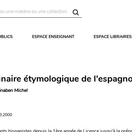
UBLICS
ESPACE ENSEIGNANT
ESPACE LIBRAIRES
nnaire étymologique de l'espagno
naben Michel
03.2000
iants hispanistes depuis la 1ère année de Licence jusqu'à la prép