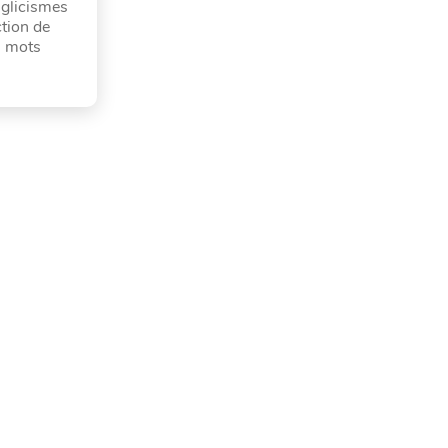
nglicismes
ction de
s mots