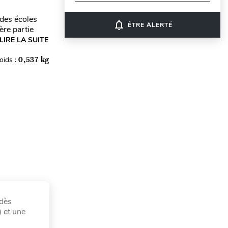
 des écoles
notifications_none
ÊTRE ALERTÉ
ère partie
LIRE LA SUITE
oids :
0,537 kg
 dès
) et une