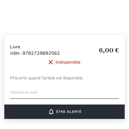
Livre
6,00 €
9782729892562
ISBN :
Indisponible
M'avertir quand l'article est disponible
Adresse e-mail
notifications_none
ÊTRE ALERTÉ