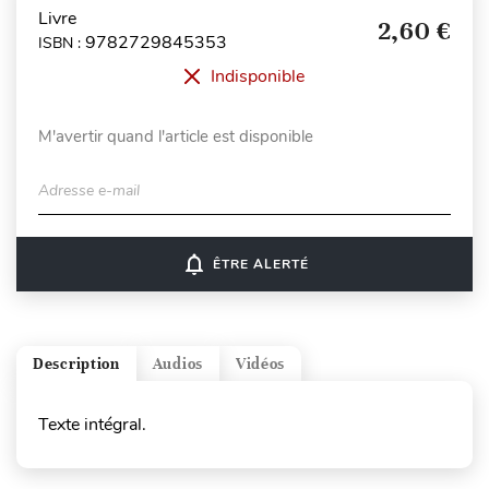
Livre
2,60 €
9782729845353
ISBN :
Indisponible
M'avertir quand l'article est disponible
Adresse e-mail
notifications_none
ÊTRE ALERTÉ
Description
Audios
Vidéos
Texte intégral.