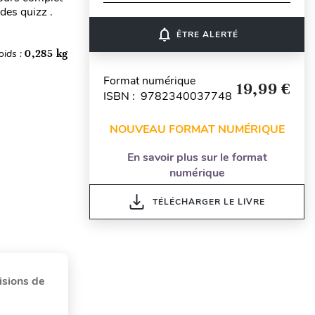
 des quizz .
notifications_none
ÊTRE ALERTÉ
oids :
0,285 kg
Format numérique
19,99 €
ISBN : 9782340037748
NOUVEAU FORMAT NUMÉRIQUE
En savoir plus sur le format
numérique
TÉLÉCHARGER LE LIVRE
isions de