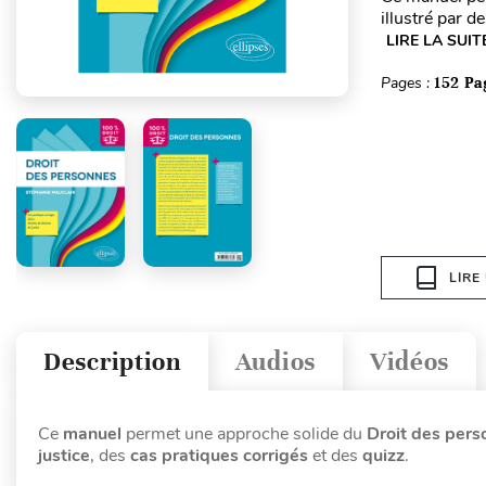
illustré par d
LIRE LA SUIT
Pages :
152 Pa
LIRE
Description
Audios
Vidéos
Ce
manuel
permet une approche solide du
Droit des pers
justice
, des
cas pratiques corrigés
et des
quizz
.