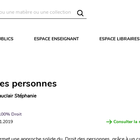
UBLICS
ESPACE ENSEIGNANT
ESPACE LIBRAIRES
des personnes
uclair Stéphanie
100% Droit
11.2019
Consulter la 
rmet une approche solide du Droit des personnes grâce à un c