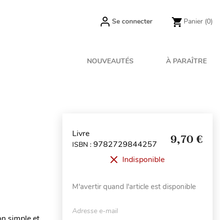
Se connecter
Panier
(0)
NOUVEAUTÉS
À PARAÎTRE
Livre
9,70 €
9782729844257
ISBN :
Indisponible
M'avertir quand l'article est disponible
Adresse e-mail
on simple et