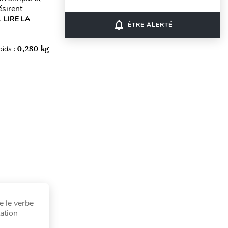
ésirent
.
LIRE LA
notifications_none
ÊTRE ALERTÉ
oids :
0,280 kg
e le verbe
ation