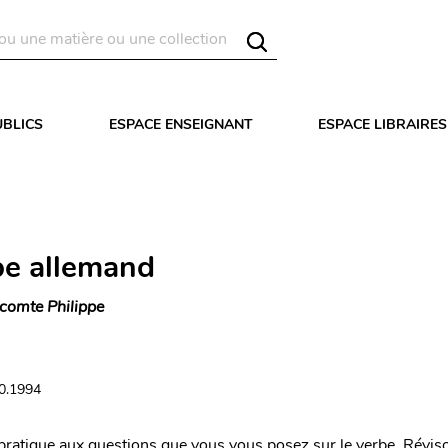
UBLICS
ESPACE ENSEIGNANT
ESPACE LIBRAIRES
be allemand
comte Philippe
10.1994
pratique aux questions que vous vous posez sur le verbe. Révis