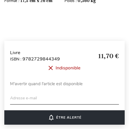
Format :
17,5 cm x 26 cm
Poids :
0,360 kg
Livre
11,70 €
9782729844349
ISBN :
Indisponible
M'avertir quand l'article est disponible
Adresse e-mail
notifications_none
ÊTRE ALERTÉ