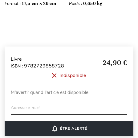
Format :
17,5 cm x 26 cm
Poids :
0,650 kg
Livre
24,90 €
9782729858728
ISBN :
Indisponible
M'avertir quand l'article est disponible
Adresse e-mail
notifications_none
ÊTRE ALERTÉ