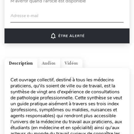
M'avertir quand l'article est disponible
Adresse e-mail
notifications_none
ÊTRE ALERTÉ
Description
Audios
Vidéos
Cet ouvrage collectif, destiné à tous les médecins
praticiens, qu'ils soient de ville ou de travail, est la
synthèse de vingt ans d'expérience de consultations
de pathologie professionnelle. Cette synthèse se veut
un guide pratique aisément à travers ses trois index
(professions, symptômes ou maldies, nuisances et
agents responsables) qui rendront plus accessible
l'univers de la médecine du travail aux praticiens, aux
étudiants (en médecine et en spécialité) ainsi qu'aux
acteurs du monde du travail curieux de connaître les