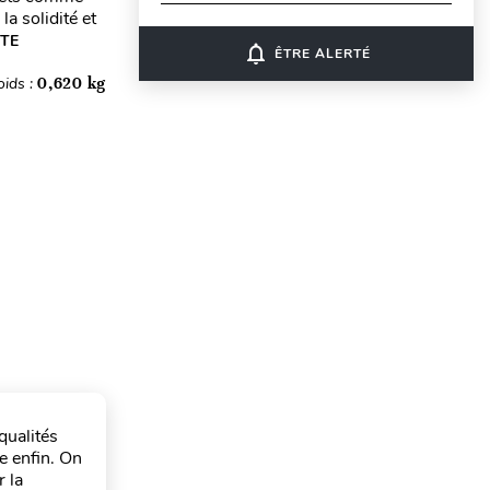
la solidité et
ITE
notifications_none
ÊTRE ALERTÉ
oids :
0,620 kg
qualités
se enfin. On
r la