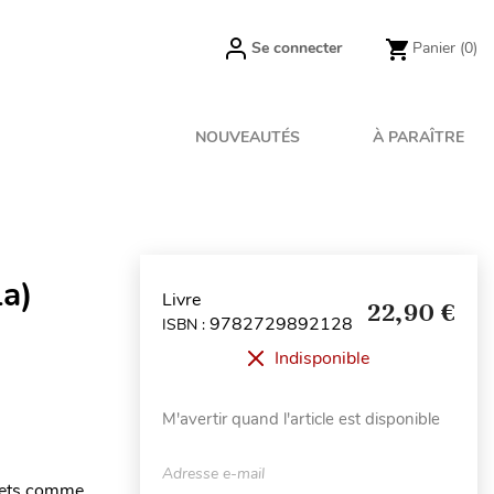
Se connecter
Panier
(0)
NOUVEAUTÉS
À PARAÎTRE
La)
Livre
22,90 €
9782729892128
ISBN :
Indisponible
M'avertir quand l'article est disponible
Adresse e-mail
ujets comme