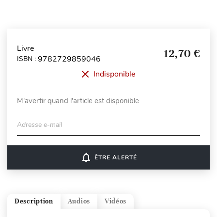
Livre
12,70 €
9782729859046
ISBN :
Indisponible
M'avertir quand l'article est disponible
Adresse e-mail
notifications_none
ÊTRE ALERTÉ
Description
Audios
Vidéos