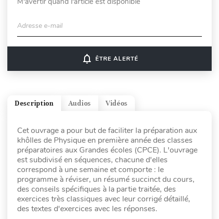
M'avertir quand l'article est disponible
Adresse e-mail
notifications_none
ÊTRE ALERTÉ
Description
Audios
Vidéos
Cet ouvrage a pour but de faciliter la préparation aux
khôlles de Physique en première année des classes
préparatoires aux Grandes écoles (CPCE). L'ouvrage
est subdivisé en séquences, chacune d'elles
correspond à une semaine et comporte : le
programme à réviser, un résumé succinct du cours,
des conseils spécifiques à la partie traitée, des
exercices très classiques avec leur corrigé détaillé,
des textes d'exercices avec les réponses.