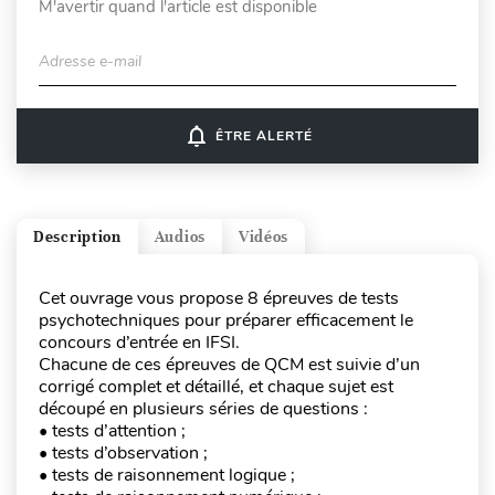
M'avertir quand l'article est disponible
Adresse e-mail
notifications_none
ÊTRE ALERTÉ
Description
Audios
Vidéos
Cet ouvrage vous propose 8 épreuves de tests
psychotechniques pour préparer efficacement le
concours d’entrée en IFSI.
Chacune de ces épreuves de QCM est suivie d’un
corrigé complet et détaillé, et chaque sujet est
découpé en plusieurs séries de questions :
• tests d’attention ;
• tests d’observation ;
• tests de raisonnement logique ;